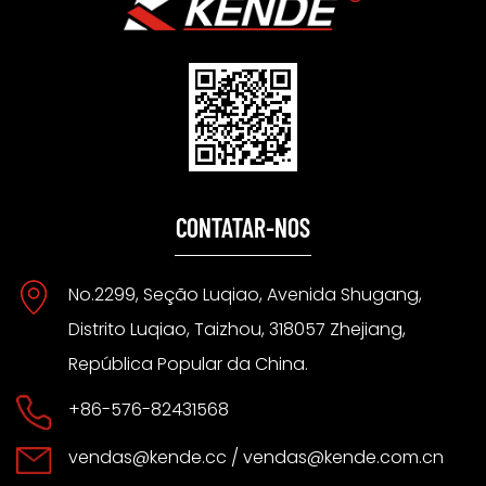
CONTATAR-NOS
No.2299, Seção Luqiao, Avenida Shugang,
Distrito Luqiao, Taizhou, 318057 Zhejiang,
República Popular da China.
+86-576-82431568
vendas@kende.cc
/
vendas@kende.com.cn