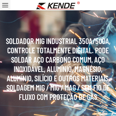
SOLDADOR MIG INDUSTRIAL 350A/500A,
CONTROLE TOTALMENTE DIGITAL. PODE
SOLDAR AÇO CARBONO COMUM, AÇO
INOXIDÁVEL, ALUMÍNIO, MAGNÉSIO,
ALUMÍNIO, SILÍCIO E OUTROS MATERIAIS,
SOLDAGEM MIG / MIG / MAG / SEM FIO DE
FLUXO COM PROTEÇÃO DE GÁS