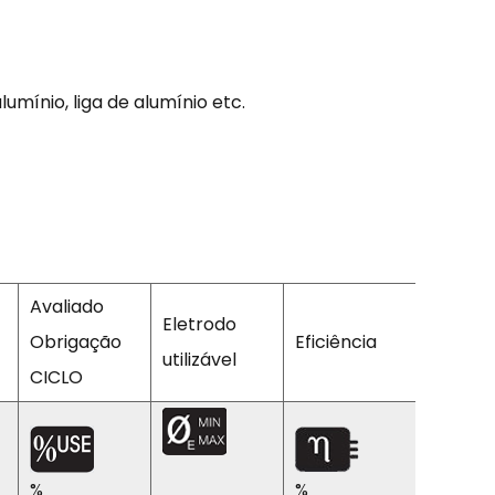
lumínio, liga de alumínio etc.
Avaliado
Eletrodo
Poder
Obrigação
Eficiência
utilizável
Fator
CICLO
%
%
Cosφ