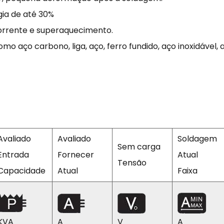
ia de até 30%
rrente e superaquecimento.
o aço carbono, liga, aço, ferro fundido, aço inoxidável, a
Avaliado
Avaliado
Soldagem
Sem carga
Entrada
Fornecer
Atual
Tensão
Capacidade
Atual
Faixa
KVA
A
V
A