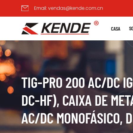
Email:
vendas@kende.com.cn
S
CASA
TIG-PRO 200 AC/DC I
DC-HF), CAIXA DE ME
AC/DC MONOFÁSICO, D