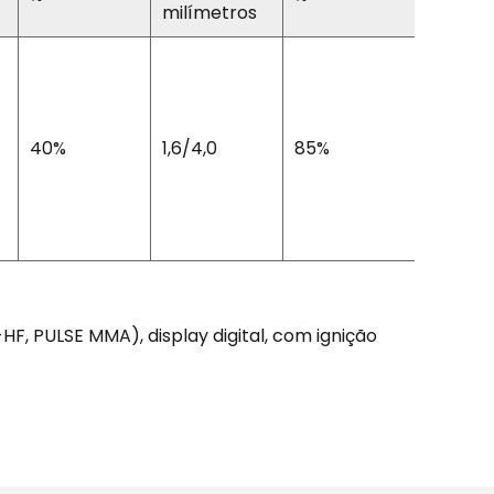
milímetros
40%
1,6/4,0
85%
0.9
F, PULSE MMA), display digital, com ignição