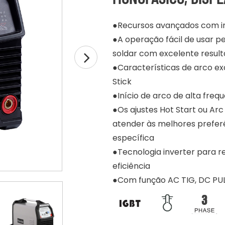
●Recursos avançados com in
●A operação fácil de usar p
soldar com excelente resul
●Características de arco e
Stick
●Início de arco de alta fre
●Os ajustes Hot Start ou Ar
atender às melhores prefer
específica
●Tecnologia inverter para r
eficiência
●Com função AC TIG, DC PUL