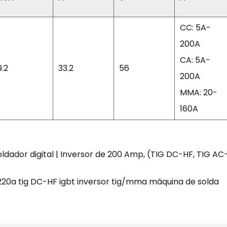
CC: 5A-
200A
CA: 5A-
9.2
33.2
56
200A
MMA: 20-
160A
dor digital | Inversor de 200 Amp, (TIG DC-HF, TIG AC-H
220a tig DC-HF igbt inversor tig/mma máquina de solda