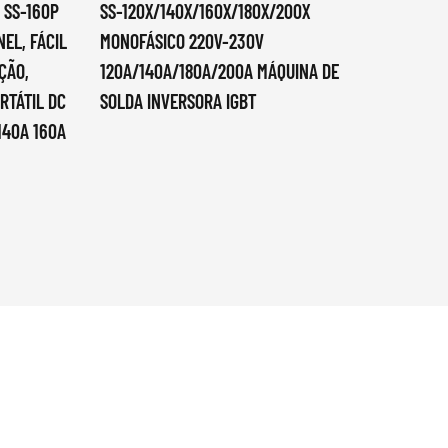
 SS-160P
SS-120X/140X/160X/180X/200X
MIG-1
NEL, FÁCIL
MONOFÁSICO 220V-230V
PORTÁ
ÇÃO,
120A/140A/180A/200A MÁQUINA DE
INVER
RTÁTIL DC
SOLDA INVERSORA IGBT
VRD I
140A 160A
MÁQUI