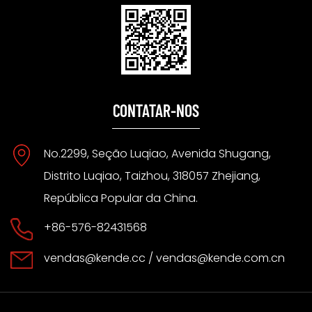
CONTATAR-NOS
No.2299, Seção Luqiao, Avenida Shugang,
Distrito Luqiao, Taizhou, 318057 Zhejiang,
República Popular da China.
+86-576-82431568
vendas@kende.cc
/
vendas@kende.com.cn