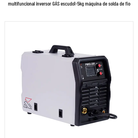
multifuncional inversor GÁS escudo1-5kg máquina de solda de fio
Parâmetros:
●Use tecnologia poderosa de controle de
inversor com comutação IGBT e avançada ●Use
toda tecno...
CONSULTE MAIS INFORMAÇÃO