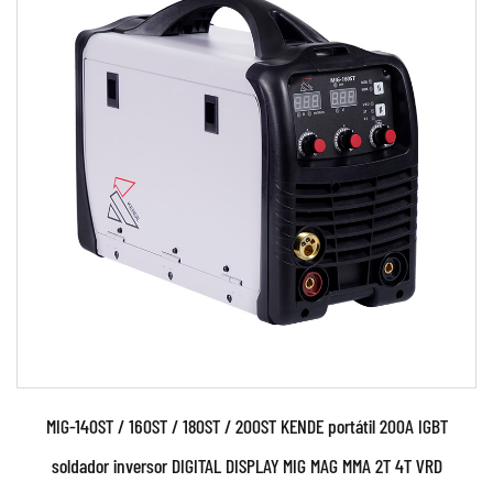
Parâmetros:
110V e 230V Dois tipos de tensão de alimentação.
Identificar e controlar automaticamente. A
máqui...
CONSULTE MAIS INFORMAÇÃO
MIG-140ST / 160ST / 180ST / 200ST KENDE portátil 200A IGBT
soldador inversor DIGITAL DISPLAY MIG MAG MMA 2T 4T VRD