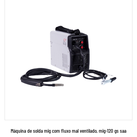
metal, criando uma solda.
A soldagem MIG de pulso envolve o uso de uma
corrente de alta frequência para ligar e desligar o
eletrodo de arame à medida que ele é alimentado
pela pistola de soldagem. Isto permite ao soldador
controlar o calor e o arco com mais precisão, o que
pode melhorar a qualidade da solda e reduzir a
quantidade de respingos e fumaça produzidos
durante o processo de soldagem.
Os soldadores MIG de pulso são normalmente
usados ​​para soldar aço-carbono, aço inoxidável e
outros metais não ferrosos. Eles são
frequentemente preferidos a outros tipos de
Máquina de solda mig com fluxo mal ventilado, mig-120 gs saa
soldadores MIG devido à sua capacidade de produzir