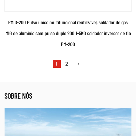
PMIG-200 Pulso único multifuncional reutilizável, soldador de gás
MIG de alumínio com pulso duplo 200 1-5KG soldador inversor de fio
PM-200
1
2
›
Parâmetros:
SOBRE NÓS
●Use tecnologia poderosa de controle de
inversor com comutação IGBT e avançada ●Use
toda tecnologia ...
CONSULTE MAIS INFORMAÇÃO