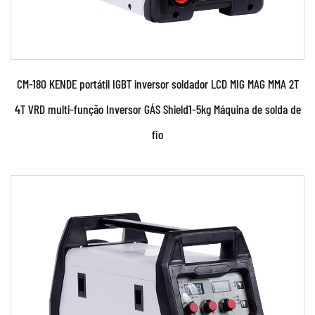
CM-180 KENDE portátil IGBT inversor soldador LCD MIG MAG MMA 2T
4T VRD multi-função Inversor GÁS Shield1-5kg Máquina de solda de
fio
Parâmetros:
●110V e 230V Dois tipos de tensão de
alimentação. Identificar e controlar
automaticamente. ...