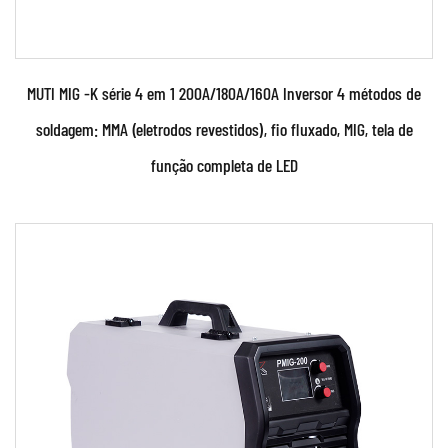
MUTI MIG -K série 4 em 1 200A/180A/160A Inversor 4 métodos de
soldagem: MMA (eletrodos revestidos), fio fluxado, MIG, tela de
função completa de LED
Parâmetros:
● A máquina de solda é feita usando um
avançado inversor IGBT MCU (unidade de
controle de micropr...
CONSULTE MAIS INFORMAÇÃO