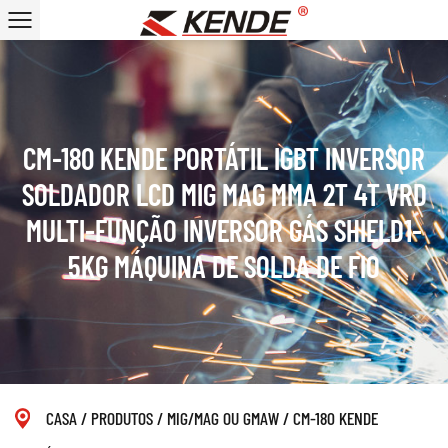
CM-180 KENDE PORTÁTIL IGBT INVERSOR
SOLDADOR LCD MIG MAG MMA 2T 4T VRD
MULTI-FUNÇÃO INVERSOR GÁS SHIELD1-
5KG MÁQUINA DE SOLDA DE FIO
CASA
/
PRODUTOS
/
MIG/MAG OU GMAW
/
CM-180 KENDE