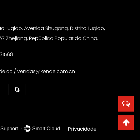
S
o Luqiao, Avenida Shugang, Distrito Luqiao,
57 Zhejiang, República Popular da China.
31568
de.cc
/
vendas@kende.com.cn
Privacidade
 Support ：
Smart Cloud