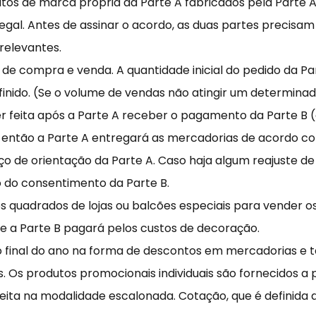
utos de marca própria da Parte A fabricados pela Parte A
egal. Antes de assinar o acordo, as duas partes precisam
 relevantes.
 de compra e venda. A quantidade inicial do pedido da Par
ido. (Se o volume de vendas não atingir um determinado 
er feita após a Parte A receber o pagamento da Parte B (
 e então a Parte A entregará as mercadorias de acordo c
eço de orientação da Parte A. Caso haja algum reajuste d
o do consentimento da Parte B.
os quadrados de lojas ou balcões especiais para vender 
, e a Parte B pagará pelos custos de decoração.
no final do ano na forma de descontos em mercadorias 
Os produtos promocionais individuais são fornecidos a p
ita na modalidade escalonada. Cotação, que é definida 