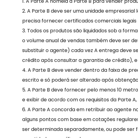
1. A Parte A nomeia a Parte B para vender prod
2. A Parte B deve ser uma unidade empresarial l
precisa fornecer certificados comerciais legais
3. Todos os produtos são liquidados sob a forma
o volume anual de vendas também deve ser defin
substituir o agente) cada vez A entrega deve s
crédito após consultar a garantia de crédito),
4. A Parte B deve vender dentro da faixa de pr
escrito e só poderá ser alterado após obtençã
5. A Parte B deve fornecer pelo menos 10 metr
e exibir de acordo com os requisitos da Parte A
6. A Parte A concorda em retribuir ao agente 
alguns pontos com base em cotações regulares. 
ser determinada separadamente, ou pode ser fe