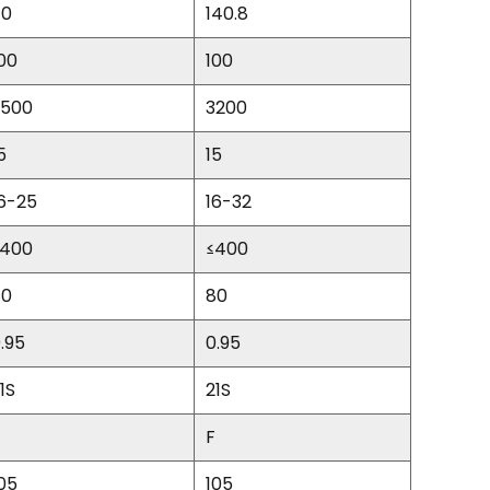
10
140.8
00
100
2500
3200
5
15
6-25
16-32
≤400
≤400
80
80
.95
0.95
1S
21S
F
05
105