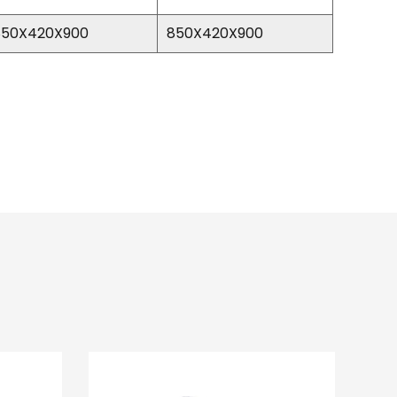
850X420X900
850X420X900