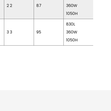
2 2
87
360W
1050H
830L
3 3
95
360W
1050H