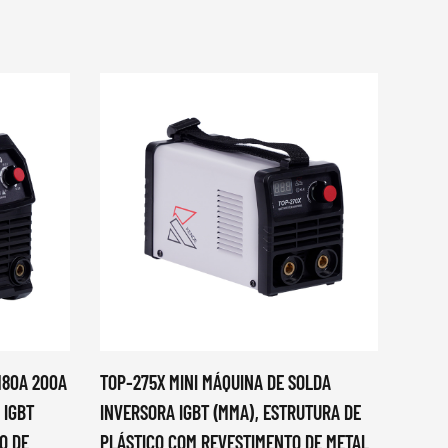
 180A 200A
TOP-275X MINI MÁQUINA DE SOLDA
SOLDA
 IGBT
INVERSORA IGBT (MMA), ESTRUTURA DE
SOLDA
O DE
PLÁSTICO COM REVESTIMENTO DE METAL
GRAM