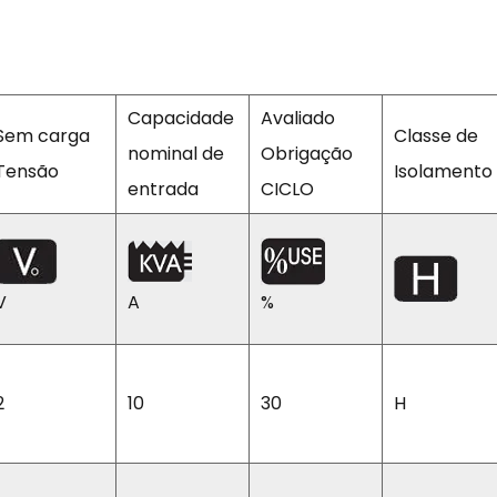
Capacidade
Avaliado
Sem carga
Classe de
nominal de
Obrigação
Tensão
Isolamento
entrada
CICLO
V
A
%
2
10
30
H