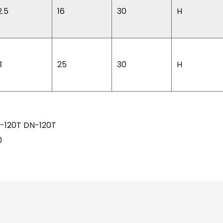
2.5
16
30
H
3
25
30
H
N-120T DN-120T
0