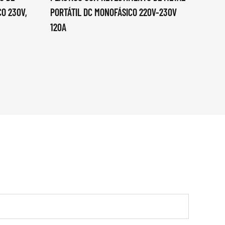
CO 230V,
PORTÁTIL DC MONOFÁSICO 220V-230V
PISTO
120A