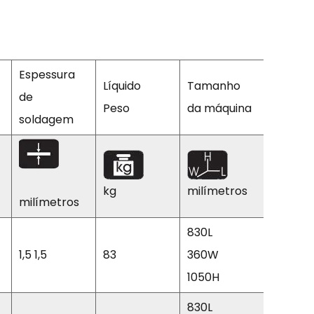
Espessura
Líquido
Tamanho
de
Peso
da máquina
soldagem
kg
milímetros
milímetros
830L
1,5 1,5
83
360W
1050H
830L