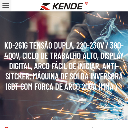
KD-261G TENSÃO DUPLA, 220-230V / 380-
400V, CICLO DE TRABALHO ALTO, DISPLAY
DIGITAL, ARCO FÁCIL DE INICIAR, ANTI-
SITCKER, MÁQUINA DE SOLDA INVERSORA
IGBT COM FORÇA DE ARCO 200A (MMA）