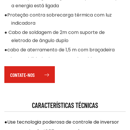
a energia está ligada
●Proteção contra sobrecarga térmica com luz
indicadora
● Cabo de soldagem de 2m com suporte de
eletrodo de ângulo duplo
●cabo de aterramento de 1,5 m com braçadeira
●Alta estabilidade da corrente de soldagem para
saída consistente
CONTATE-NOS
●A saída de corrente CC fornece saída estável para
boa penetração
.
CARACTERÍSTICAS TÉCNICAS
●Use tecnologia poderosa de controle de inversor