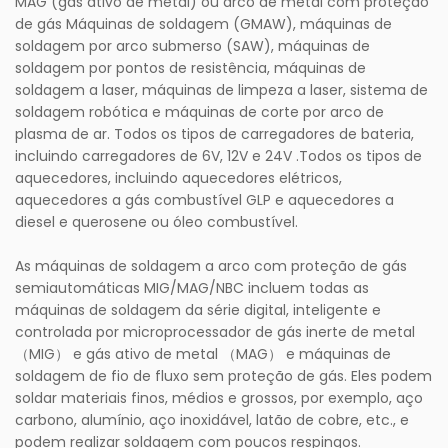
MAG (gás ativo de metal) ou arco de metal com proteção
de gás Máquinas de soldagem (GMAW), máquinas de
soldagem por arco submerso (SAW), máquinas de
soldagem por pontos de resistência, máquinas de
soldagem a laser, máquinas de limpeza a laser, sistema de
soldagem robótica e máquinas de corte por arco de
plasma de ar. Todos os tipos de carregadores de bateria,
incluindo carregadores de 6V, 12V e 24V .Todos os tipos de
aquecedores, incluindo aquecedores elétricos,
aquecedores a gás combustível GLP e aquecedores a
diesel e querosene ou óleo combustível.
As máquinas de soldagem a arco com proteção de gás
semiautomáticas MIG/MAG/NBC incluem todas as
máquinas de soldagem da série digital, inteligente e
controlada por microprocessador de gás inerte de metal
（MIG） e gás ativo de metal （MAG） e máquinas de
soldagem de fio de fluxo sem proteção de gás. Eles podem
soldar materiais finos, médios e grossos, por exemplo, aço
carbono, alumínio, aço inoxidável, latão de cobre, etc., e
podem realizar soldagem com poucos respingos.