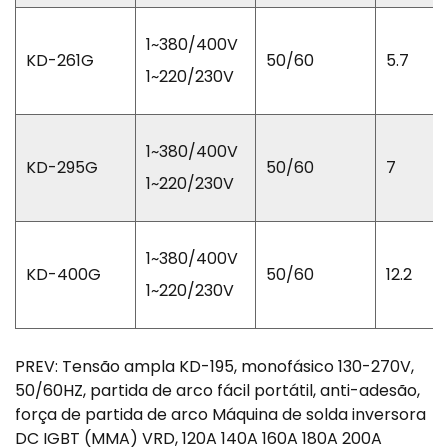
1~380/400V
KD-261G
50/60
5.7
1~220/230V
1~380/400V
KD-295G
50/60
7
1~220/230V
1~380/400V
KD-400G
50/60
12.2
1~220/230V
PREV: Tensão ampla KD-195, monofásico 130-270V,
50/60HZ, partida de arco fácil portátil, anti-adesão,
força de partida de arco Máquina de solda inversora
DC IGBT (MMA) VRD, 120A 140A 160A 180A 200A