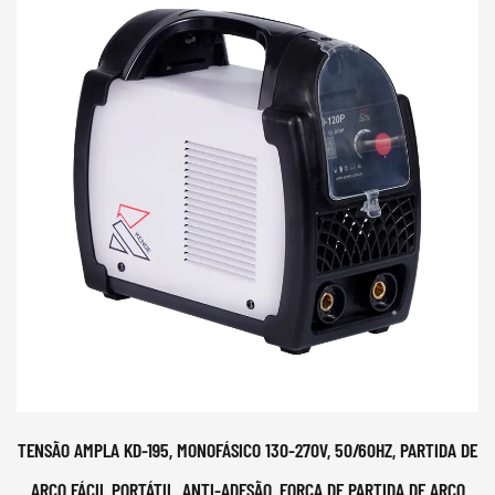
TENSÃO AMPLA KD-195, MONOFÁSICO 130-270V, 50/60HZ, PARTIDA DE
ARCO FÁCIL PORTÁTIL, ANTI-ADESÃO, FORÇA DE PARTIDA DE ARCO