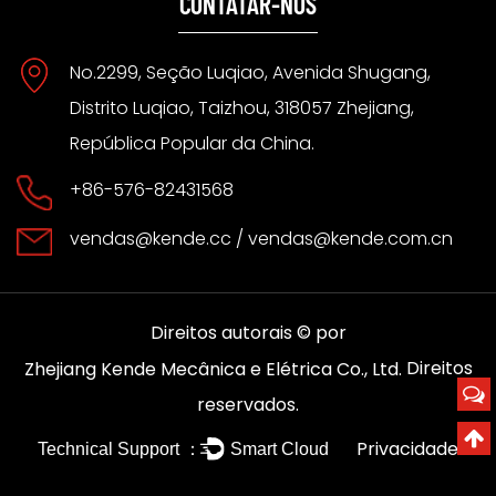
CONTATAR-NOS
No.2299, Seção Luqiao, Avenida Shugang,
Distrito Luqiao, Taizhou, 318057 Zhejiang,
República Popular da China.
+86-576-82431568
vendas@kende.cc
/
vendas@kende.com.cn
Direitos autorais © por
Direitos
Zhejiang Kende Mecânica e Elétrica Co., Ltd.
reservados.
Privacidade
Technical Support ：
Smart Cloud