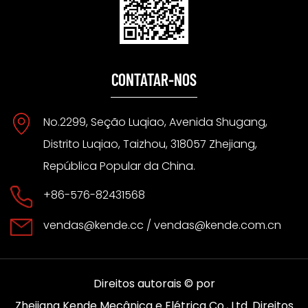
CONTATAR-NOS
No.2299, Seção Luqiao, Avenida Shugang,
Distrito Luqiao, Taizhou, 318057 Zhejiang,
República Popular da China.
+86-576-82431568
vendas@kende.cc
/
vendas@kende.com.cn
Direitos autorais © por
Direitos
Zhejiang Kende Mecânica e Elétrica Co., Ltd.