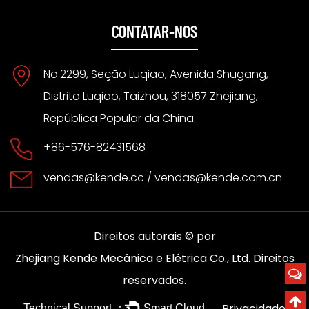
CONTATAR-NOS
No.2299, Seção Luqiao, Avenida Shugang,
Distrito Luqiao, Taizhou, 318057 Zhejiang,
República Popular da China.
+86-576-82431568
vendas@kende.cc
/
vendas@kende.com.cn
Direitos autorais © por
Direitos
Zhejiang Kende Mecânica e Elétrica Co., Ltd.
reservados.
Privacidade
Technical Support ：
Smart Cloud